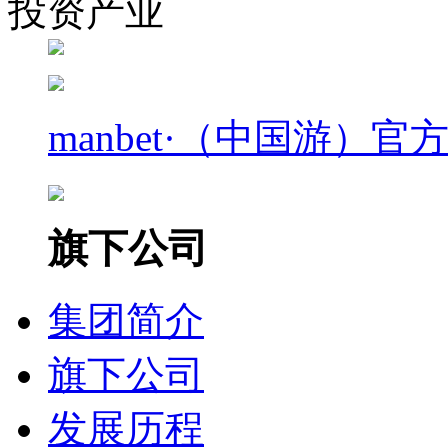
投资产业
manbet·（中国游）官
旗下公司
集团简介
旗下公司
发展历程