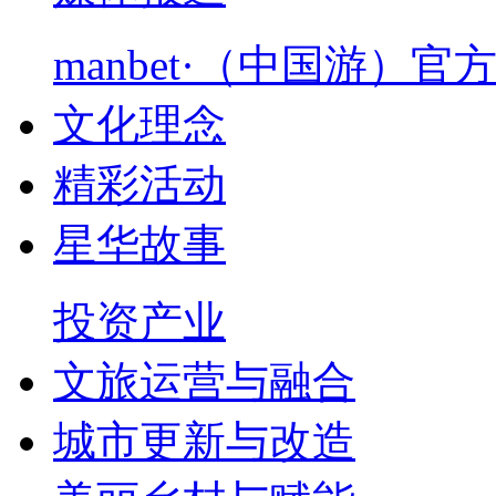
manbet·（中国游）官
文化理念
精彩活动
星华故事
投资产业
文旅运营与融合
城市更新与改造