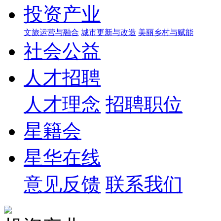
投资产业
文旅运营与融合
城市更新与改造
美丽乡村与赋能
社会公益
人才招聘
人才理念
招聘职位
星籍会
星华在线
意见反馈
联系我们