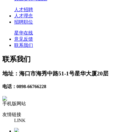
人才招聘
人才理念
招聘职位
星华在线
意见反馈
联系我们
联系我们
地址：海口市海秀中路51-1号星华大厦20层
电话：0898-66766228
手机版网站
友情链接
LINK