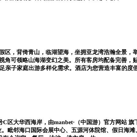
假区，背倚青山，临湖望海，坐拥亚龙湾浩瀚全景，举
视角可领略山海湖变幻之美。所有客房均配备完善，
满足亲子家庭出游多样化需求。酒店为您营造丰富的度
1号C区大华西海岸，由manbet·（中国游）官方网
式开业。毗邻海口国际会展中心、五源河体院馆、假日海