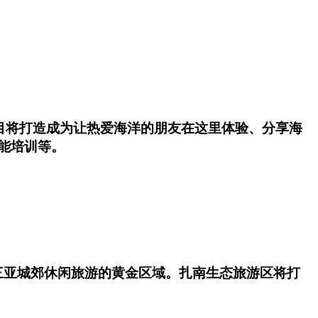
项目将打造成为让热爱海洋的朋友在这里体验、分享海
能培训等。
三亚城郊休闲旅游的黄金区域。扎南生态旅游区将打