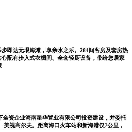
步即达无垠海滩，享亲水之乐。284间客房及套房热
贴心配有步入式衣橱间、全套轻厨设备，带给您居家
假
站 旗下全资企业海南星华置业有限公司投资建设，并委托
滩、美视高尔夫。距离海口火车站和新海港仅7公里，