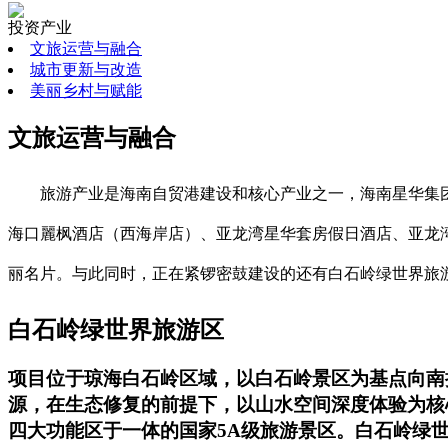
投资产业
文旅运营与融合
城市更新与改造
美丽乡村与赋能
文旅运营与融合
旅游产业是海南自贸港建设和核心产业之一，海南星华集
海口麗枫酒店（西海岸店）、亚龙湾星华套房假日酒店、亚龙湾
丽名片。与此同时，正在紧锣密鼓建设的还有白石岭绿世界旅
白石岭绿世界旅游区
项目位于琼海白石岭区域，以白石岭景区为基点向南扩
源，在生态修复的前提下，以山水空间深度体验为核
四大功能区于一体的国家5A级旅游景区。白石岭绿