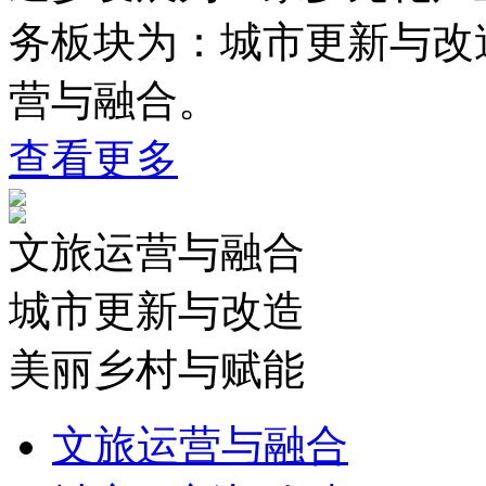
务板块为：城市更新与改
营与融合。
查看更多
文旅运营与融合
城市更新与改造
美丽乡村与赋能
文旅运营与融合