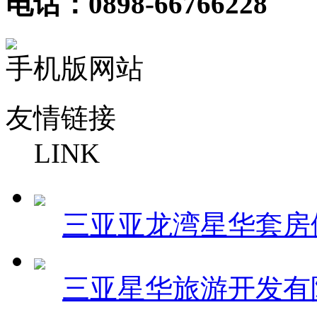
电话：0898-66766228
手机版网站
友情链接
LINK
三亚亚龙湾星华套房
三亚星华旅游开发有