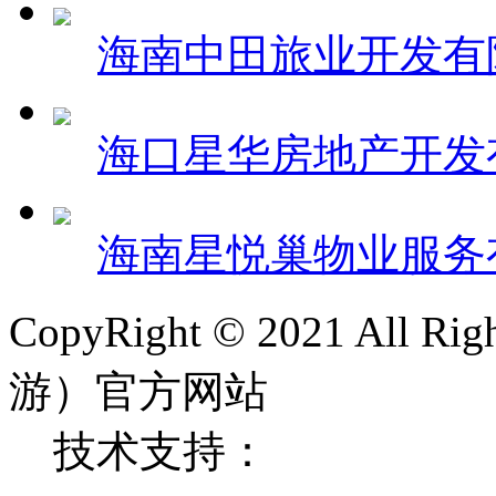
海南中田旅业开发有
海口星华房地产开发
海南星悦巢物业服务
CopyRight © 2021 All R
游）官方网站
技术支持：