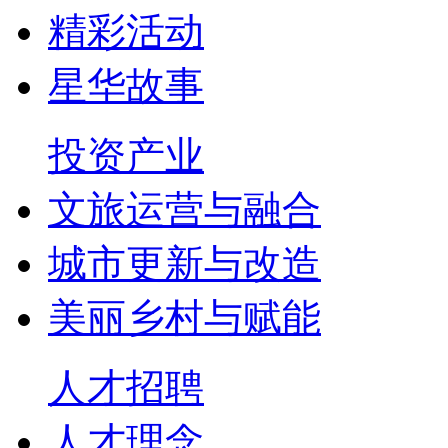
精彩活动
星华故事
投资产业
文旅运营与融合
城市更新与改造
美丽乡村与赋能
人才招聘
人才理念